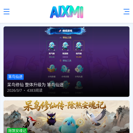
笨鸟仙途
呆鸟修仙 整体升级为 笨鸟仙途
2026/3/7
4383阅读
除煞安魂记