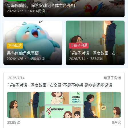
呆鸟修仙传，除煞安魂记全体主角亮相
2026/1/27
16316阅读
笨鸟仙途
与孩子沟通
呆鸟修仙角色表情
与孩子对话 · 深度故事 "安全
2026/1/26
14584阅读
感"不是不吵架 是吵完还能说
2026/7/14
383阅读
话
2026/7/14
与孩子沟通
与孩子对话 · 深度故事 "安全感"不是不吵架 是吵完还能说话
383阅读
0评论