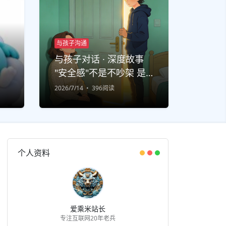
与孩子沟通
与孩子对话 · 深度故事
"安全感"不是不吵架 是
吵完还能说话
2026/7/14
396阅读
个人资料
爱乘米站长
专注互联网20年老兵