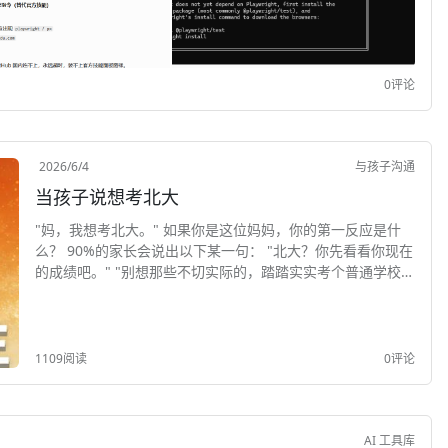
0评论
2026/6/4
与孩子沟通
当孩子说想考北大
"妈，我想考北大。" 如果你是这位妈妈，你的第一反应是什
么？ 90%的家长会说出以下某一句： "北大？你先看看你现在
的成绩吧。" "别想那些不切实际的，踏踏实实考个普通学校就
行了。" "你...
1109阅读
0评论
AI 工具库