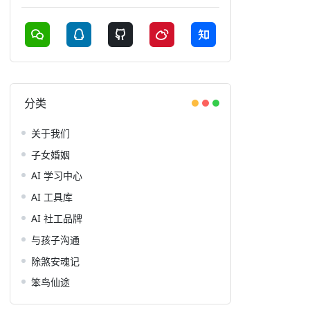
分类
关于我们
子女婚姻
AI 学习中心
AI 工具库
AI 社工品牌
与孩子沟通
除煞安魂记
笨鸟仙途