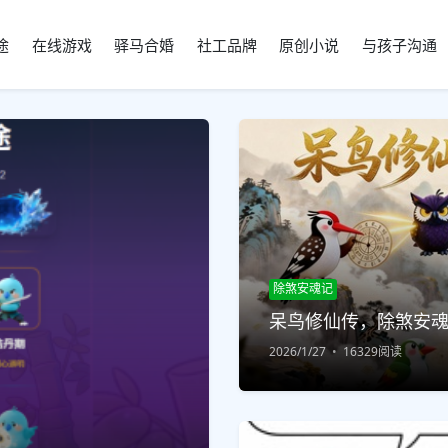
途
在线游戏
驿马合婚
社工品牌
原创小说
与孩子沟通
除煞安魂记
呆鸟修仙传，除煞安
2026/1/27
16329阅读