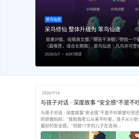
笨鸟仙途
呆鸟修仙 整体升级为 笨鸟仙途
稳重IP版、吸睛爽文版、简洁干净版，你挑一个最
（最推荐，适合长期做） 笨鸟仙途｜凡鸟亦可登仙
一印，终成大道 专注原创修仙IP｜小说·游戏·世界观
2026/3/7
4397阅读
2026/7/14
与孩子对话 · 深度故事"安全感"不是不吵架是吵完
的骄傲妈妈："我和我老公从来不吵架，孩子从小到
最好的安全感。"但她17岁的儿子在咨询...