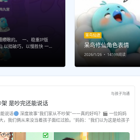
笨鸟仙途
顺眼的。 一、稳重IP版
呆鸟修仙角色表情
 以拙破巧，以慢胜快 一步
 结缘修仙，...
2026/1/26
14598阅读
与孩子沟通
与孩子对话 · 深度故事 "安全感"不是不吵架 是吵完还能说话
还能说话🔵 深度故事"我们家从不吵架"——真的好吗？🎬 一位妈妈
大，我们俩从来没当着孩子面红过脸。"妈妈："我们以为这是给孩子