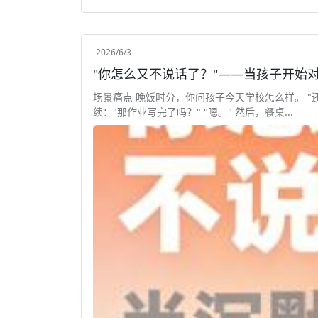
2026/6/3
"你怎么又不说话了？"——当孩子开始
场景痛点 晚饭时分，你问孩子今天学校怎么样。 "还
续："那作业写完了吗？" "嗯。" 然后，餐桌...