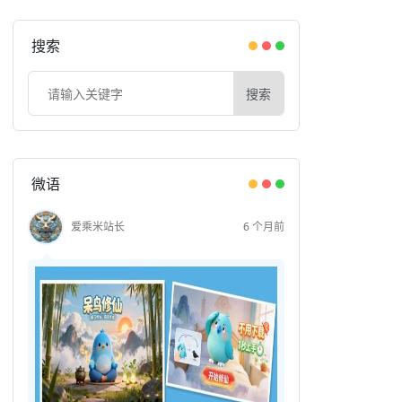
搜索
搜索
微语
爱乘米站长
6 个月前