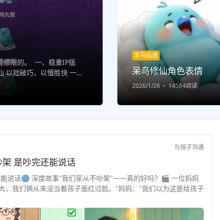
笨鸟仙途
顺眼的。 一、稳重IP版
呆鸟修仙角色表情
 以拙破巧，以慢胜快 一步
 结缘修仙，...
2026/1/26
14584阅读
与孩子沟通
与孩子对话 · 深度故事 "安全感"不是不吵架 是吵完还能说话
还能说话🔵 深度故事"我们家从不吵架"——真的好吗？🎬 一位妈妈
大，我们俩从来没当着孩子面红过脸。"妈妈："我们以为这是给孩子