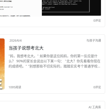
0评论
2026/6/4
与孩子沟通
当孩子说想考北大
"妈，我想考北大。" 如果你是这位妈妈，你的第一反应是什
么？ 90%的家长会说出以下某一句： "北大？你先看看你现在
的成绩吧。" "别想那些不切实际的，踏踏实实考个普通学校就
行了。" "你...
1095阅读
0评论
AI 工具库