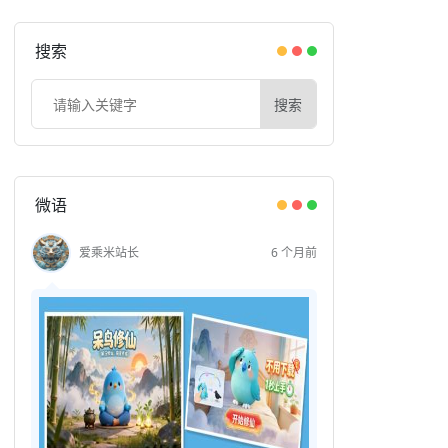
搜索
搜索
微语
爱乘米站长
6 个月前