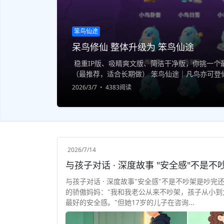
笨鸟仙途
呆鸟修仙 整体升级为 笨鸟仙途
稳重IP版、吸睛爽文版、简洁干净版，你挑一个最
（最推荐，适合长期做） 笨鸟仙途｜凡鸟亦可登仙
一印，终成大道 专注原创修仙IP｜小说·游戏·世界观
2026/3/7
4383阅读
2026/7/14
与孩子对话 · 深度故事"安全感"不是不吵架是吵完
的骄傲妈妈："我和我老公从来不吵架，孩子从小到
最好的安全感。"但她17岁的儿子在咨询...