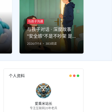
与孩子沟通
与孩子对话 · 深度故事
"安全感"不是不吵架 是
吵完还能说话
2026/7/14
383阅读
个人资料
爱乘米站长
专注互联网20年老兵