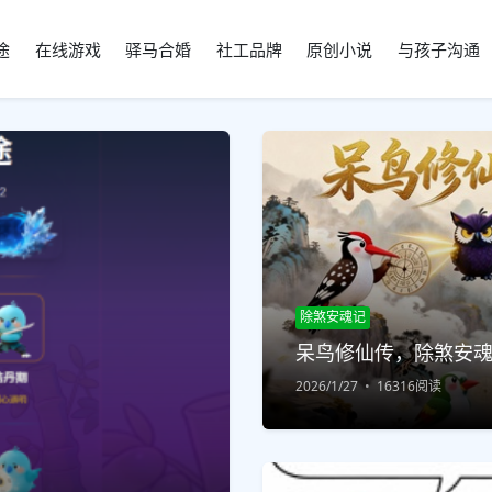
途
在线游戏
驿马合婚
社工品牌
原创小说
与孩子沟通
除煞安魂记
呆鸟修仙传，除煞安
2026/1/27
16316阅读