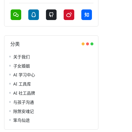
分类
关于我们
子女婚姻
AI 学习中心
AI 工具库
AI 社工品牌
与孩子沟通
除煞安魂记
笨鸟仙途