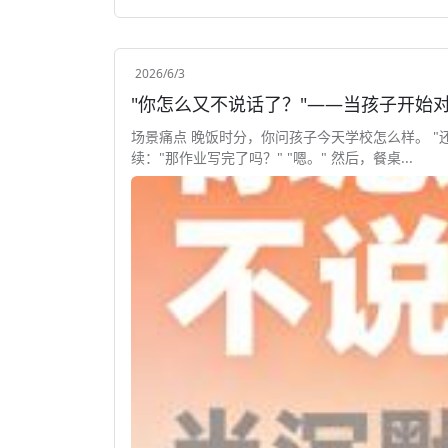
2026/6/3
"你怎么又不说话了？"——当孩子开始
场景痛点 晚饭时分，你问孩子今天学校怎么样。 "还
续："那作业写完了吗？" "嗯。" 然后，餐桌...