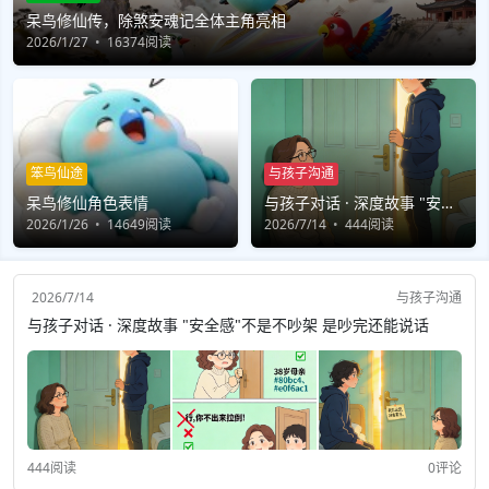
呆鸟修仙传，除煞安魂记全体主角亮相
2026/1/27
16374阅读
笨鸟仙途
与孩子沟通
呆鸟修仙角色表情
与孩子对话 · 深度故事 "安全
2026/1/26
14649阅读
感"不是不吵架 是吵完还能说
2026/7/14
444阅读
话
2026/7/14
与孩子沟通
与孩子对话 · 深度故事 "安全感"不是不吵架 是吵完还能说话
444阅读
0评论