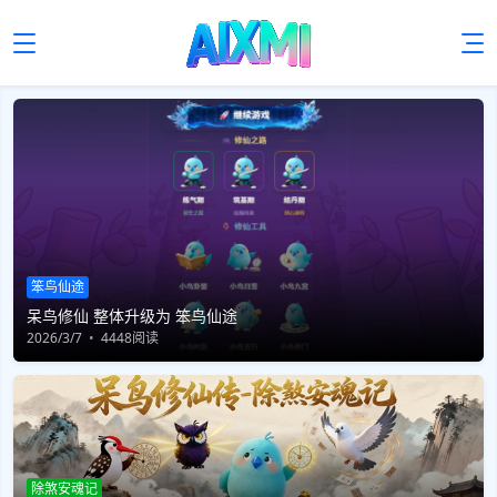
笨鸟仙途
呆鸟修仙 整体升级为 笨鸟仙途
2026/3/7
4448阅读
除煞安魂记