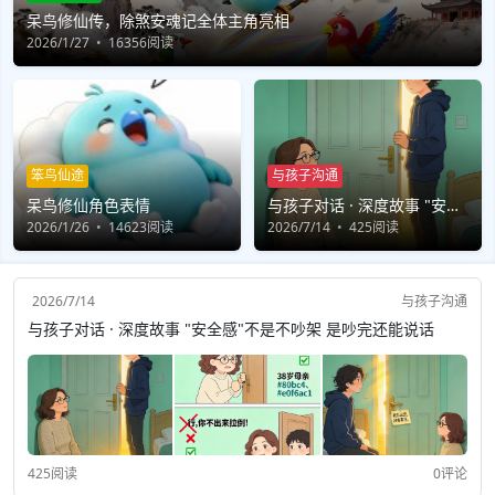
呆鸟修仙传，除煞安魂记全体主角亮相
2026/1/27
16356阅读
笨鸟仙途
与孩子沟通
呆鸟修仙角色表情
与孩子对话 · 深度故事 "安全
2026/1/26
14623阅读
感"不是不吵架 是吵完还能说
2026/7/14
425阅读
话
2026/7/14
与孩子沟通
与孩子对话 · 深度故事 "安全感"不是不吵架 是吵完还能说话
425阅读
0评论