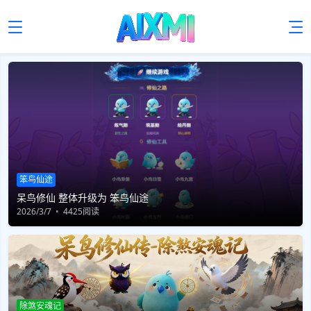
笨鸟仙途
呆鸟修仙 整体升级为 笨鸟仙途
2026/3/7
4425阅读
除煞安魂记