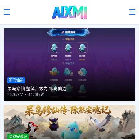
笨鸟仙途
呆鸟修仙 整体升级为 笨鸟仙途
2026/3/7
4420阅读
除煞安魂记