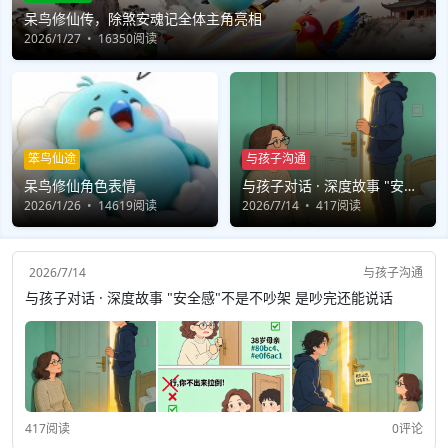
呆鸟修仙传，除煞安魂记全体主角亮相
2026/1/27
16350阅读
笨鸟仙途
与孩子沟通
呆鸟修仙角色表情
与孩子对话 · 深度故事 "安全
2026/1/26
14619阅读
感"不是不吵架 是吵完还能说
2026/7/14
417阅读
话
2026/7/14
与孩子沟通
与孩子对话 · 深度故事 "安全感"不是不吵架 是吵完还能说话
417阅读
0评论