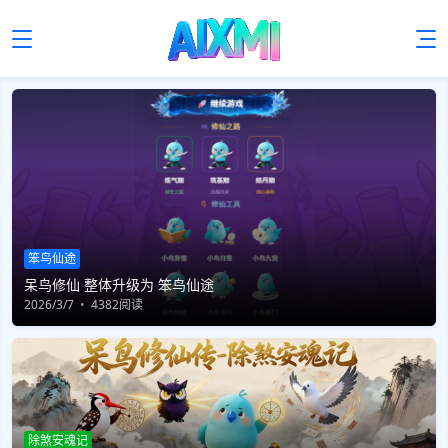
笨鸟仙途
呆鸟修仙 整体升级为 笨鸟仙途
2026/3/7
4382阅读
除煞安魂记