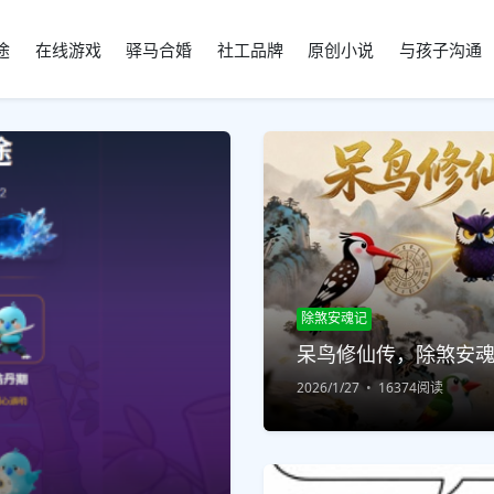
途
在线游戏
驿马合婚
社工品牌
原创小说
与孩子沟通
除煞安魂记
呆鸟修仙传，除煞安
2026/1/27
16374阅读