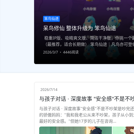
笨鸟仙途
呆鸟修仙 整体升级为 笨鸟仙途
稳重IP版、吸睛爽文版、简洁干净版，你挑一个最
（最推荐，适合长期做） 笨鸟仙途｜凡鸟亦可登仙
一印，终成大道 专注原创修仙IP｜小说·游戏·世界观
2026/3/7
4446阅读
2026/7/14
与孩子对话 · 深度故事"安全感"不是不吵架是吵完
的骄傲妈妈："我和我老公从来不吵架，孩子从小到
最好的安全感。"但她17岁的儿子在咨询...