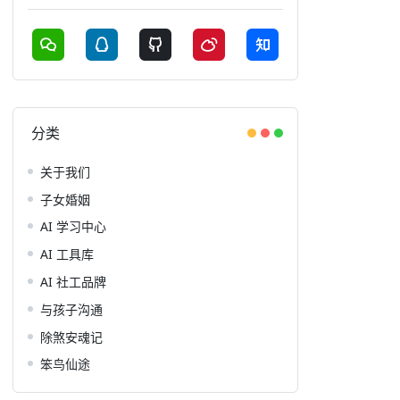
分类
关于我们
子女婚姻
AI 学习中心
AI 工具库
AI 社工品牌
与孩子沟通
除煞安魂记
笨鸟仙途