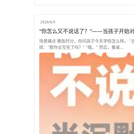
2026/6/3
"你怎么又不说话了？"——当孩子开始
场景痛点 晚饭时分，你问孩子今天学校怎么样。 "还
续："那作业写完了吗？" "嗯。" 然后，餐桌...