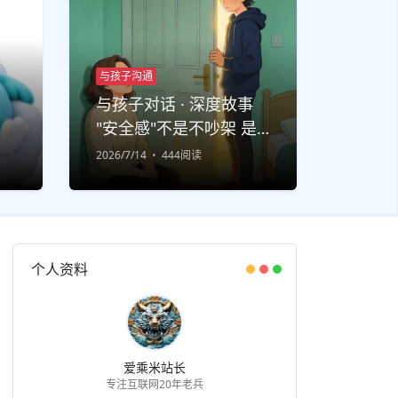
与孩子沟通
与孩子对话 · 深度故事
"安全感"不是不吵架 是
吵完还能说话
2026/7/14
444阅读
个人资料
爱乘米站长
专注互联网20年老兵