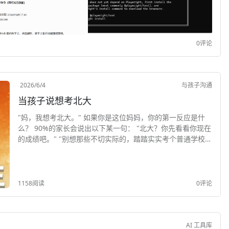
0评论
2026/6/4
与孩子沟通
当孩子说想考北大
"妈，我想考北大。" 如果你是这位妈妈，你的第一反应是什
么？ 90%的家长会说出以下某一句： "北大？你先看看你现在
的成绩吧。" "别想那些不切实际的，踏踏实实考个普通学校就
行了。" "你...
1158阅读
0评论
AI 工具库