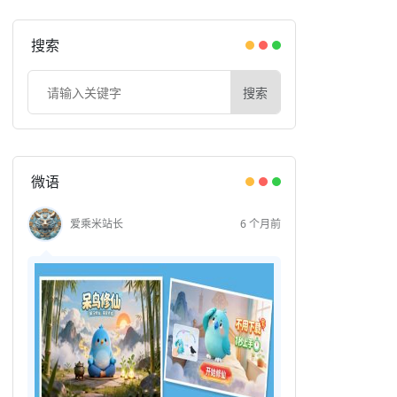
搜索
搜索
微语
爱乘米站长
6 个月前