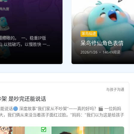
笨鸟仙途
顺眼的。 一、稳重IP版
呆鸟修仙角色表情
 以拙破巧，以慢胜快 一步
 结缘修仙，...
2026/1/26
14649阅读
与孩子沟通
与孩子对话 · 深度故事 "安全感"不是不吵架 是吵完还能说话
还能说话🔵 深度故事"我们家从不吵架"——真的好吗？🎬 一位妈妈
大，我们俩从来没当着孩子面红过脸。"妈妈："我们以为这是给孩子