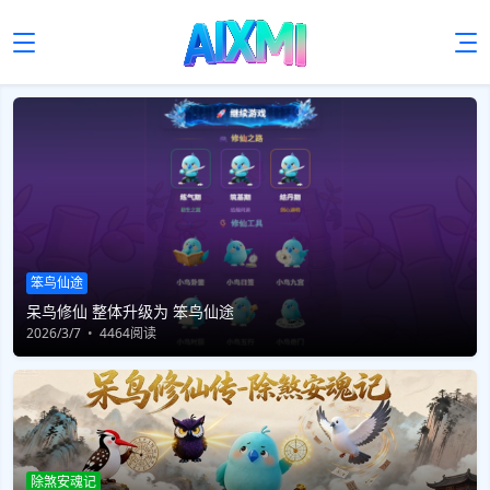
笨鸟仙途
呆鸟修仙 整体升级为 笨鸟仙途
2026/3/7
4464阅读
除煞安魂记