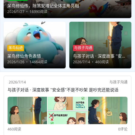
呆鸟修仙传，除煞安魂记全体主角亮相
2026/1/27
16390阅读
笨鸟仙途
与孩子沟通
呆鸟修仙角色表情
与孩子对话 · 深度故事 "安全
2026/1/26
14664阅读
感"不是不吵架 是吵完还能说
2026/7/14
460阅读
话
2026/7/14
与孩子沟通
与孩子对话 · 深度故事 "安全感"不是不吵架 是吵完还能说话
460阅读
0评论