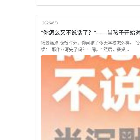
2026/6/3
"你怎么又不说话了？"——当孩子开始
场景痛点 晚饭时分，你问孩子今天学校怎么样。 "还
续："那作业写完了吗？" "嗯。" 然后，餐桌...