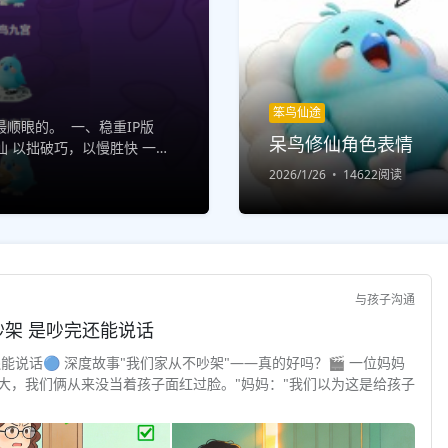
笨鸟仙途
顺眼的。 一、稳重IP版
呆鸟修仙角色表情
 以拙破巧，以慢胜快 一步
 结缘修仙，...
2026/1/26
14622阅读
与孩子沟通
与孩子对话 · 深度故事 "安全感"不是不吵架 是吵完还能说话
还能说话🔵 深度故事"我们家从不吵架"——真的好吗？🎬 一位妈妈
大，我们俩从来没当着孩子面红过脸。"妈妈："我们以为这是给孩子