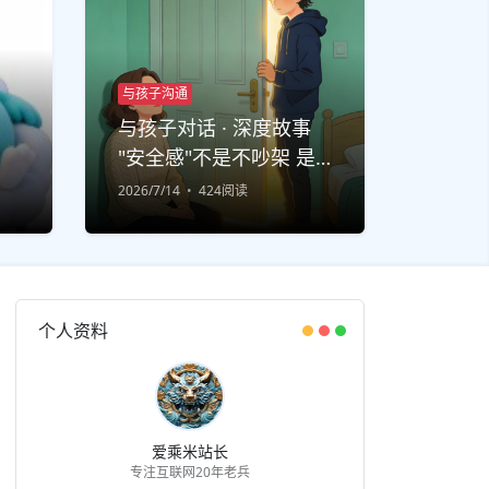
与孩子沟通
与孩子对话 · 深度故事
"安全感"不是不吵架 是
吵完还能说话
2026/7/14
424阅读
个人资料
爱乘米站长
专注互联网20年老兵