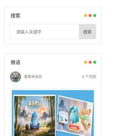
搜索
搜索
微语
爱乘米站长
6 个月前