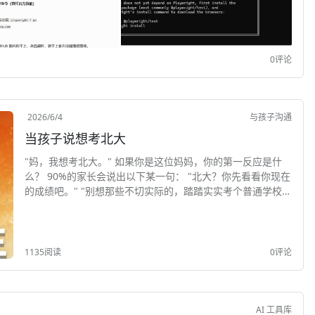
0评论
2026/6/4
与孩子沟通
当孩子说想考北大
"妈，我想考北大。" 如果你是这位妈妈，你的第一反应是什
么？ 90%的家长会说出以下某一句： "北大？你先看看你现在
的成绩吧。" "别想那些不切实际的，踏踏实实考个普通学校就
行了。" "你...
1135阅读
0评论
AI 工具库