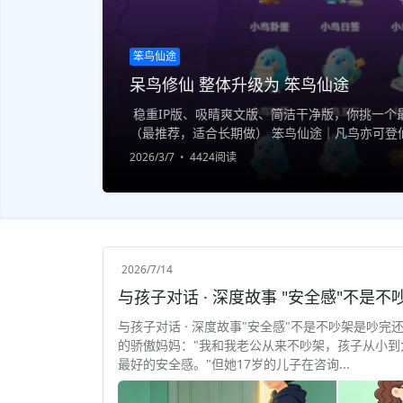
笨鸟仙途
呆鸟修仙 整体升级为 笨鸟仙途
稳重IP版、吸睛爽文版、简洁干净版，你挑一个最
（最推荐，适合长期做） 笨鸟仙途｜凡鸟亦可登仙
一印，终成大道 专注原创修仙IP｜小说·游戏·世界观
2026/3/7
4424阅读
2026/7/14
与孩子对话 · 深度故事"安全感"不是不吵架是吵完
的骄傲妈妈："我和我老公从来不吵架，孩子从小到
最好的安全感。"但她17岁的儿子在咨询...