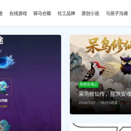
途
在线游戏
驿马合婚
社工品牌
原创小说
与孩子沟通
除煞安魂记
呆鸟修仙传，除煞安
2026/1/27
16355阅读