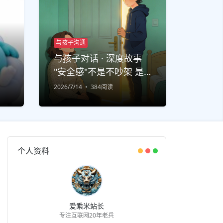
与孩子沟通
与孩子对话 · 深度故事
"安全感"不是不吵架 是
吵完还能说话
2026/7/14
384阅读
个人资料
爱乘米站长
专注互联网20年老兵