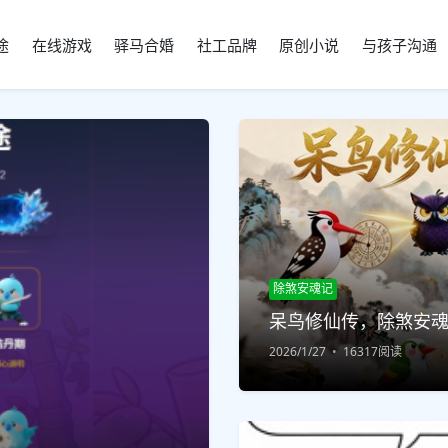
途
在线游戏
驿马合婚
社工品牌
原创小说
与孩子沟通
除煞安魂记
呆鸟修仙传，除煞安
2026/1/27
16317阅读