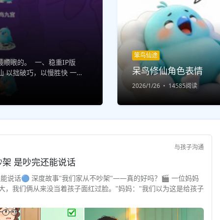
笨鸟仙途
顺眼的。 一、稳重IP版
呆鸟修仙角色表情
 以拙破巧，以慢胜快 一步
 结缘修仙，...
2026/1/26
14585阅读
与孩子沟通
与孩子对话 · 深度故事 "安全感"不是不吵架 是吵完还能说话
还能说话🔵 深度故事"我们家从不吵架"——真的好吗？🎬 一位妈妈
大，我们俩从来没当着孩子面红过脸。"妈妈："我们以为这是给孩子