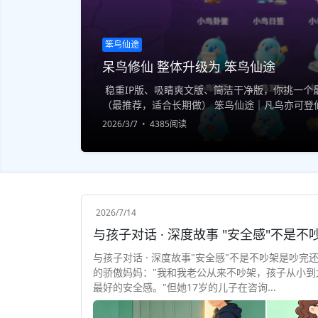
笨鸟仙途
呆鸟修仙 整体升级为 笨鸟仙途
稳重IP版、吸睛爽文版、简洁干净版，你挑一个最
（最推荐，适合长期做） 笨鸟仙途｜凡鸟亦可登仙
一印，终成大道 专注原创修仙IP｜小说·游戏·世界观
2026/3/7
4385阅读
2026/7/14
与孩子对话 · 深度故事"安全感"不是不吵架是吵完
的骄傲妈妈："我和我老公从来不吵架，孩子从小到
最好的安全感。"但她17岁的儿子在咨询...