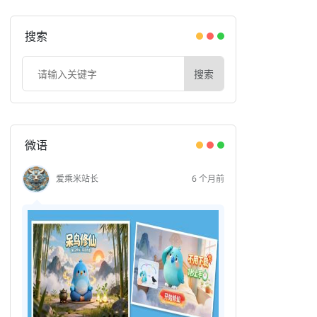
搜索
搜索
微语
爱乘米站长
6 个月前