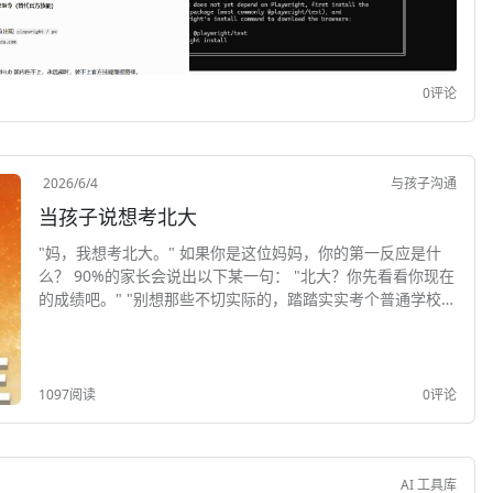
0评论
2026/6/4
与孩子沟通
当孩子说想考北大
"妈，我想考北大。" 如果你是这位妈妈，你的第一反应是什
么？ 90%的家长会说出以下某一句： "北大？你先看看你现在
的成绩吧。" "别想那些不切实际的，踏踏实实考个普通学校就
行了。" "你...
1097阅读
0评论
AI 工具库