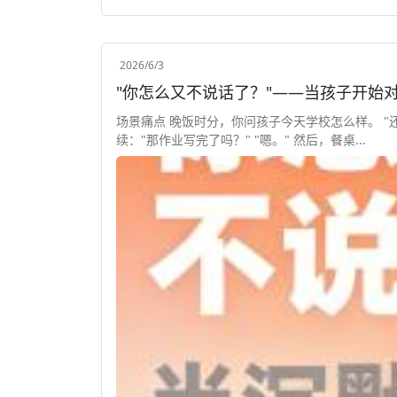
2026/6/3
"你怎么又不说话了？"——当孩子开始
场景痛点 晚饭时分，你问孩子今天学校怎么样。 "还
续："那作业写完了吗？" "嗯。" 然后，餐桌...