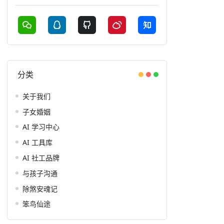
分类
关于我们
子女婚姻
AI 学习中心
AI 工具库
AI 社工品牌
与孩子沟通
除煞安魂记
笨鸟仙途