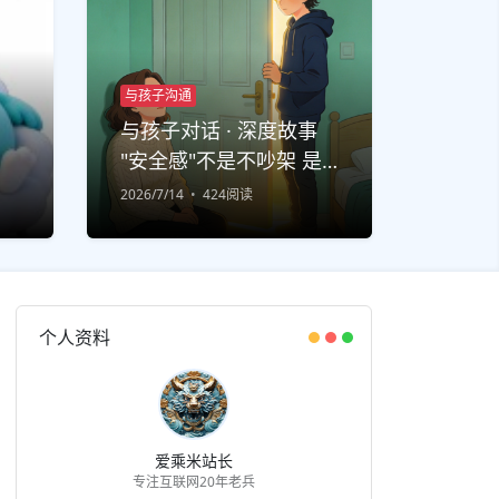
与孩子沟通
与孩子对话 · 深度故事
"安全感"不是不吵架 是
吵完还能说话
2026/7/14
424阅读
个人资料
爱乘米站长
专注互联网20年老兵