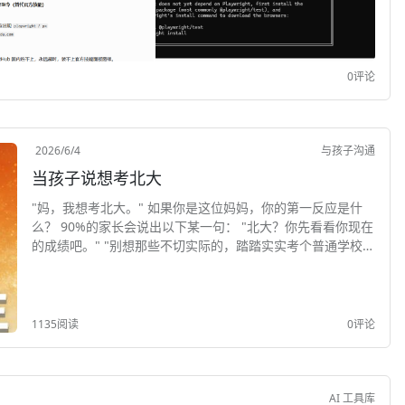
0评论
2026/6/4
与孩子沟通
当孩子说想考北大
"妈，我想考北大。" 如果你是这位妈妈，你的第一反应是什
么？ 90%的家长会说出以下某一句： "北大？你先看看你现在
的成绩吧。" "别想那些不切实际的，踏踏实实考个普通学校就
行了。" "你...
1135阅读
0评论
AI 工具库