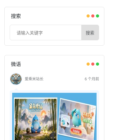
搜索
搜索
微语
爱乘米站长
6 个月前