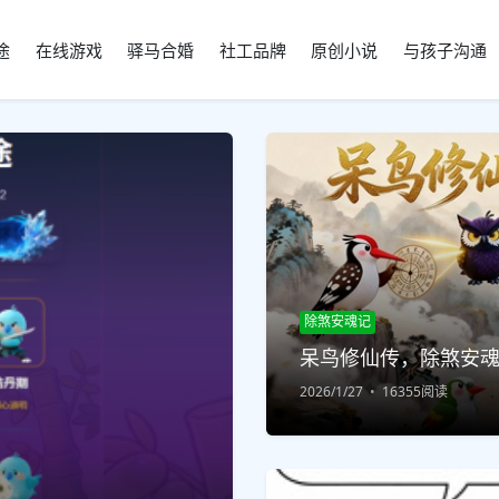
途
在线游戏
驿马合婚
社工品牌
原创小说
与孩子沟通
除煞安魂记
呆鸟修仙传，除煞安
2026/1/27
16355阅读