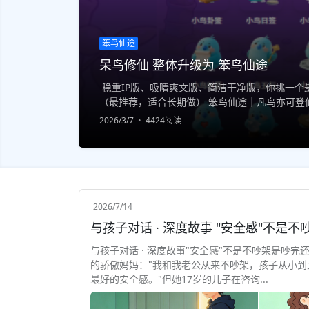
笨鸟仙途
呆鸟修仙 整体升级为 笨鸟仙途
稳重IP版、吸睛爽文版、简洁干净版，你挑一个最
（最推荐，适合长期做） 笨鸟仙途｜凡鸟亦可登仙
一印，终成大道 专注原创修仙IP｜小说·游戏·世界观
2026/3/7
4424阅读
2026/7/14
与孩子对话 · 深度故事"安全感"不是不吵架是吵完
的骄傲妈妈："我和我老公从来不吵架，孩子从小到
最好的安全感。"但她17岁的儿子在咨询...