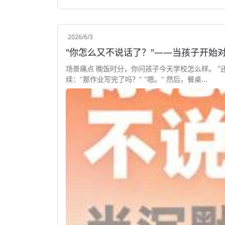
2026/6/3
"你怎么又不说话了？"——当孩子开始
场景痛点 晚饭时分，你问孩子今天学校怎么样。 "还
续："那作业写完了吗？" "嗯。" 然后，餐桌...