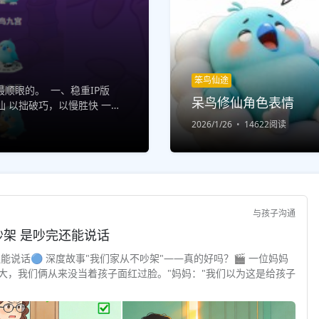
笨鸟仙途
顺眼的。 一、稳重IP版
呆鸟修仙角色表情
 以拙破巧，以慢胜快 一步
 结缘修仙，...
2026/1/26
14622阅读
与孩子沟通
与孩子对话 · 深度故事 "安全感"不是不吵架 是吵完还能说话
还能说话🔵 深度故事"我们家从不吵架"——真的好吗？🎬 一位妈妈
大，我们俩从来没当着孩子面红过脸。"妈妈："我们以为这是给孩子