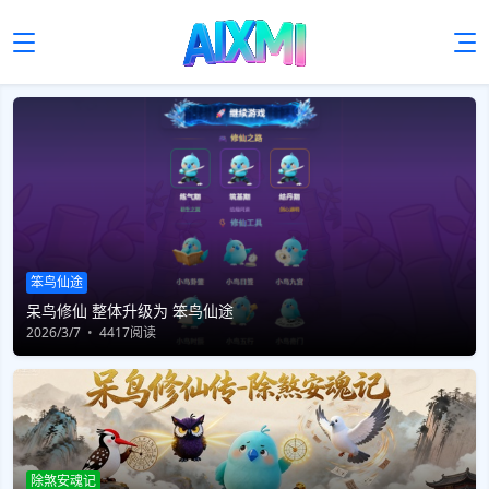
笨鸟仙途
呆鸟修仙 整体升级为 笨鸟仙途
2026/3/7
4417阅读
除煞安魂记