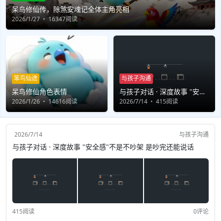
呆鸟修仙传，除煞安魂记全体主角亮相
2026/1/27
16347阅读
笨鸟仙途
与孩子沟通
呆鸟修仙角色表情
与孩子对话 · 深度故事 "安全
2026/1/26
14616阅读
感"不是不吵架 是吵完还能说
2026/7/14
415阅读
话
2026/7/14
与孩子沟通
与孩子对话 · 深度故事 "安全感"不是不吵架 是吵完还能说话
415阅读
0评论