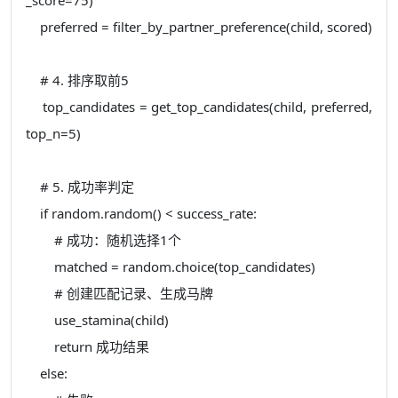
preferred = filter_by_partner_preference(child, scored)
# 4. 排序取前5
top_candidates = get_top_candidates(child, preferred,
top_n=5)
# 5. 成功率判定
if random.random() < success_rate:
# 成功：随机选择1个
matched = random.choice(top_candidates)
# 创建匹配记录、生成马牌
use_stamina(child)
return 成功结果
else: