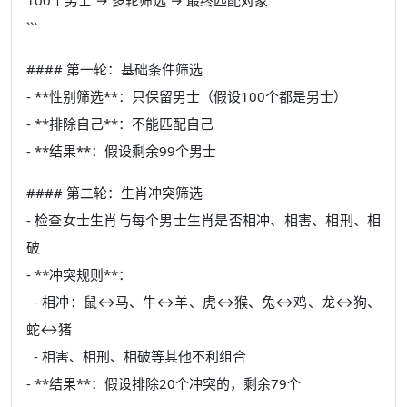
```
#### 第一轮：基础条件筛选
- **性别筛选**：只保留男士（假设100个都是男士）
- **排除自己**：不能匹配自己
- **结果**：假设剩余99个男士
#### 第二轮：生肖冲突筛选
- 检查女士生肖与每个男士生肖是否相冲、相害、相刑、相
破
- **冲突规则**：
- 相冲：鼠↔马、牛↔羊、虎↔猴、兔↔鸡、龙↔狗、
蛇↔猪
- 相害、相刑、相破等其他不利组合
- **结果**：假设排除20个冲突的，剩余79个