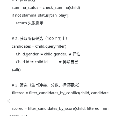
stamina_status = check_stamina(child)
if not stamina_status['can_play']:
return 失败提示
# 2. 获取所有候选（100个男士）
candidates = Child.query.filter(
Child.gender != child.gender, # 异性
Child.id != child.id # 排除自己
).all()
# 3. 筛选（生肖冲突、分数、择偶要求）
filtered = filter_candidates_by_conflict(child, candidate
s)
scored = filter_candidates_by_score(child, filtered, min
_score=75)