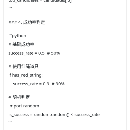
```
### 4. 成功率判定
```python
# 基础成功率
success_rate = 0.5 # 50%
# 使用红绳道具
if has_red_string:
success_rate = 0.9 # 90%
# 随机判定
import random
is_success = random.random() < success_rate
```