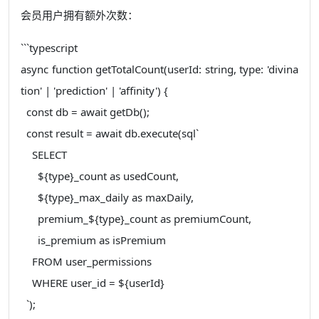
会员用户拥有额外次数：
```typescript
async function getTotalCount(userId: string, type: 'divina
tion' | 'prediction' | 'affinity') {
const db = await getDb();
const result = await db.execute(sql`
SELECT
${type}_count as usedCount,
${type}_max_daily as maxDaily,
premium_${type}_count as premiumCount,
is_premium as isPremium
FROM user_permissions
WHERE user_id = ${userId}
`);