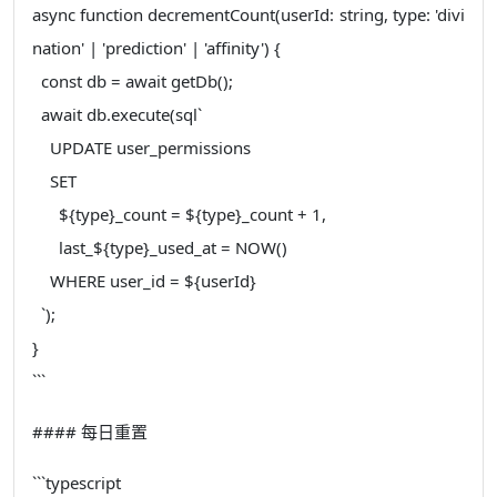
async function decrementCount(userId: string, type: 'divi
nation' | 'prediction' | 'affinity') {
const db = await getDb();
await db.execute(sql`
UPDATE user_permissions
SET
${type}_count = ${type}_count + 1,
last_${type}_used_at = NOW()
WHERE user_id = ${userId}
`);
}
```
#### 每日重置
```typescript