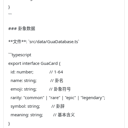
}
```
### 卦象数据
**文件**: `src/data/GuaDatabase.ts`
```typescript
export interface GuaCard {
id: number; // 1-64
name: string; // 卦名
emoji: string; // 卦象符号
rarity: "common" | "rare" | "epic" | "legendary";
symbol: string; // 卦辞
meaning: string; // 基本含义
}