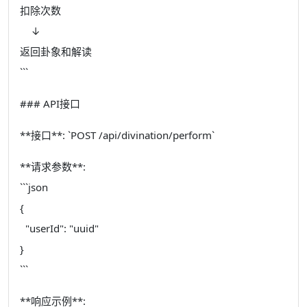
扣除次数
↓
返回卦象和解读
```
### API接口
**接口**: `POST /api/divination/perform`
**请求参数**:
```json
{
"userId": "uuid"
}
```
**响应示例**: