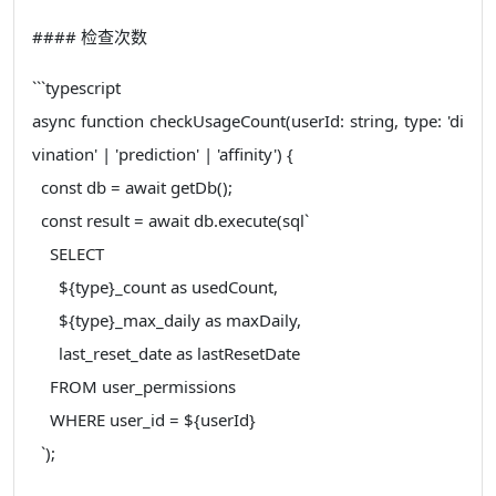
#### 检查次数
```typescript
async function checkUsageCount(userId: string, type: 'di
vination' | 'prediction' | 'affinity') {
const db = await getDb();
const result = await db.execute(sql`
SELECT
${type}_count as usedCount,
${type}_max_daily as maxDaily,
last_reset_date as lastResetDate
FROM user_permissions
WHERE user_id = ${userId}
`);