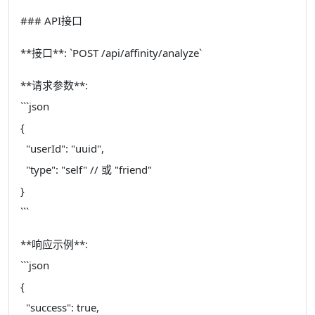
### API接口
**接口**: `POST /api/affinity/analyze`
**请求参数**:
```json
{
"userId": "uuid",
"type": "self" // 或 "friend"
}
```
**响应示例**:
```json
{
"success": true,