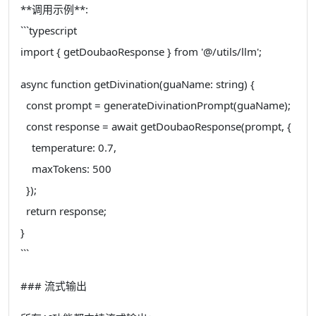
**调用示例**:
```typescript
import { getDoubaoResponse } from '@/utils/llm';
async function getDivination(guaName: string) {
const prompt = generateDivinationPrompt(guaName);
const response = await getDoubaoResponse(prompt, {
temperature: 0.7,
maxTokens: 500
});
return response;
}
```
### 流式输出