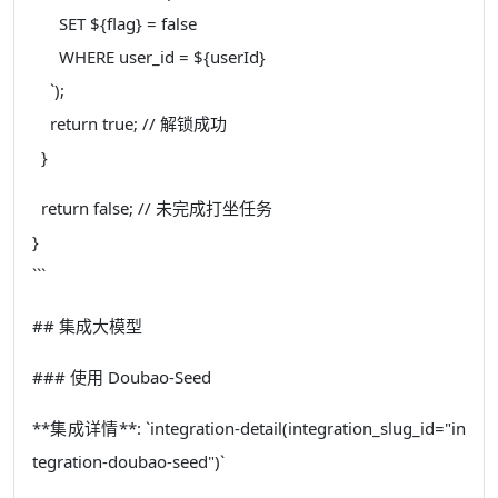
SET ${flag} = false
WHERE user_id = ${userId}
`);
return true; // 解锁成功
}
return false; // 未完成打坐任务
}
```
## 集成大模型
### 使用 Doubao-Seed
**集成详情**: `integration-detail(integration_slug_id="in
tegration-doubao-seed")`