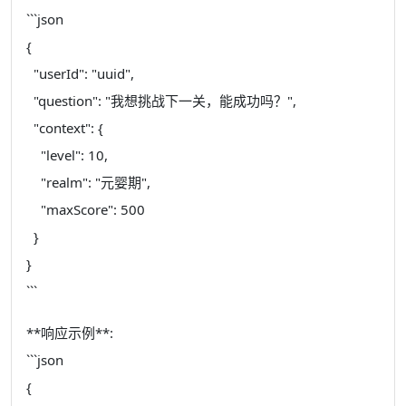
```json
{
"userId": "uuid",
"question": "我想挑战下一关，能成功吗？",
"context": {
"level": 10,
"realm": "元婴期",
"maxScore": 500
}
}
```
**响应示例**:
```json
{