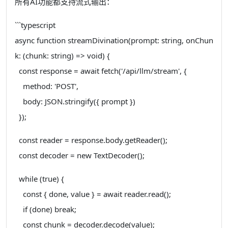
所有AI功能都支持流式输出：
```typescript
async function streamDivination(prompt: string, onChun
k: (chunk: string) => void) {
const response = await fetch('/api/llm/stream', {
method: 'POST',
body: JSON.stringify({ prompt })
});
const reader = response.body.getReader();
const decoder = new TextDecoder();
while (true) {
const { done, value } = await reader.read();
if (done) break;
const chunk = decoder.decode(value);