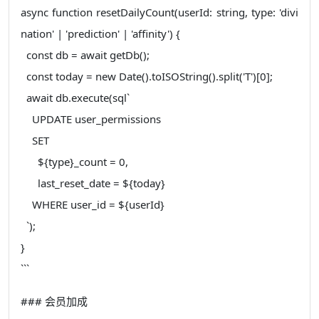
async function resetDailyCount(userId: string, type: 'divi
nation' | 'prediction' | 'affinity') {
const db = await getDb();
const today = new Date().toISOString().split('T')[0];
await db.execute(sql`
UPDATE user_permissions
SET
${type}_count = 0,
last_reset_date = ${today}
WHERE user_id = ${userId}
`);
}
```
### 会员加成