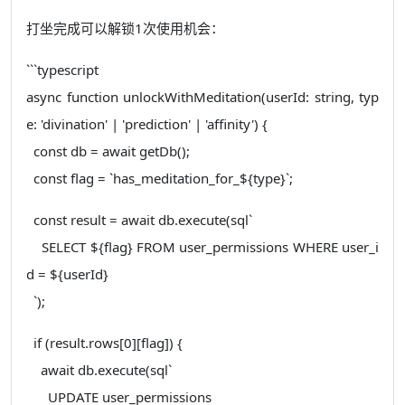
打坐完成可以解锁1次使用机会：
```typescript
async function unlockWithMeditation(userId: string, typ
e: 'divination' | 'prediction' | 'affinity') {
const db = await getDb();
const flag = `has_meditation_for_${type}`;
const result = await db.execute(sql`
SELECT ${flag} FROM user_permissions WHERE user_i
d = ${userId}
`);
if (result.rows[0][flag]) {
await db.execute(sql`
UPDATE user_permissions