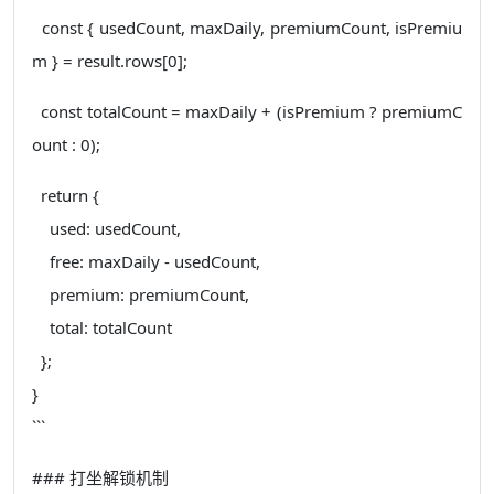
const { usedCount, maxDaily, premiumCount, isPremiu
m } = result.rows[0];
const totalCount = maxDaily + (isPremium ? premiumC
ount : 0);
return {
used: usedCount,
free: maxDaily - usedCount,
premium: premiumCount,
total: totalCount
};
}
```
### 打坐解锁机制