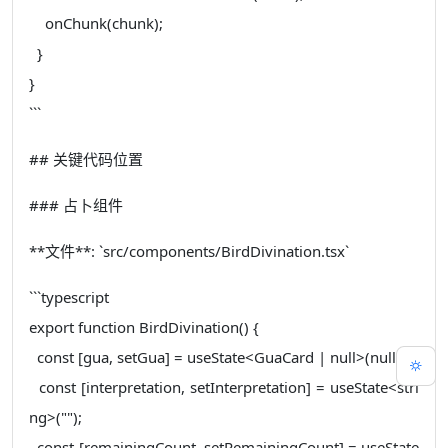
onChunk(chunk);
}
}
```
## 关键代码位置
### 占卜组件
**文件**: `src/components/BirdDivination.tsx`
```typescript
export function BirdDivination() {
const [gua, setGua] = useState<GuaCard | null>(null);
const [interpretation, setInterpretation] = useState<stri
ng>("");
const [remainingCount, setRemainingCount] = useState