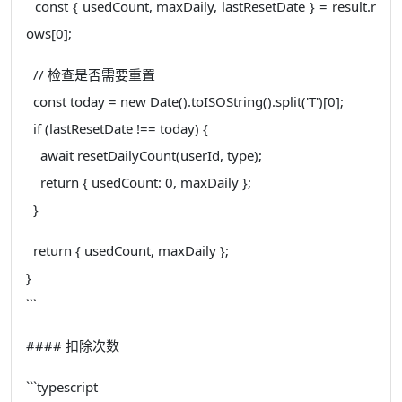
const { usedCount, maxDaily, lastResetDate } = result.r
ows[0];
// 检查是否需要重置
const today = new Date().toISOString().split('T')[0];
if (lastResetDate !== today) {
await resetDailyCount(userId, type);
return { usedCount: 0, maxDaily };
}
return { usedCount, maxDaily };
}
```
#### 扣除次数
```typescript