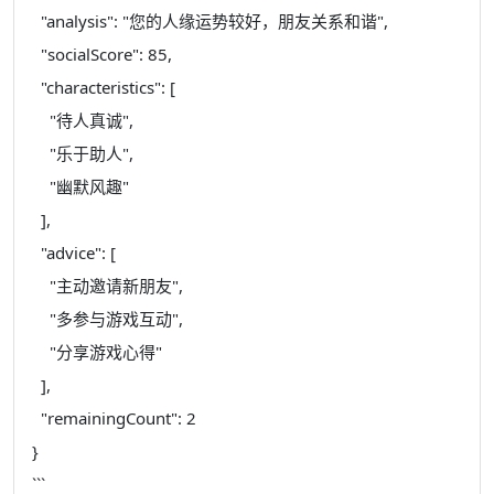
"analysis": "您的人缘运势较好，朋友关系和谐",
"socialScore": 85,
"characteristics": [
"待人真诚",
"乐于助人",
"幽默风趣"
],
"advice": [
"主动邀请新朋友",
"多参与游戏互动",
"分享游戏心得"
],
"remainingCount": 2
}
```